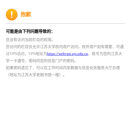
抱歉
可能是由下列问题导致的：
您没有访问当前栏目的权限。
您访问的栏目仅允许江苏大学校内用户访问。校外用户如有需要，可通
过VPN访问，VPN地址为
https://webvpn.ujs.edu.cn
，账号为您的江苏大
学一卡通号，密码同您的信息门户的密码。
如果密码遗忘了，可以在工作时间内至数据与信息化处服务大厅办理
（地址为江苏大学老图书馆一楼）。