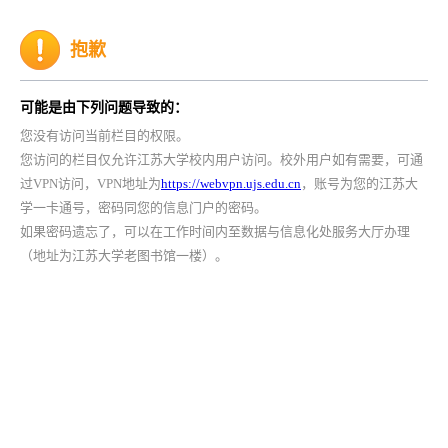
抱歉
可能是由下列问题导致的：
您没有访问当前栏目的权限。
您访问的栏目仅允许江苏大学校内用户访问。校外用户如有需要，可通
过VPN访问，VPN地址为
https://webvpn.ujs.edu.cn
，账号为您的江苏大
学一卡通号，密码同您的信息门户的密码。
如果密码遗忘了，可以在工作时间内至数据与信息化处服务大厅办理
（地址为江苏大学老图书馆一楼）。