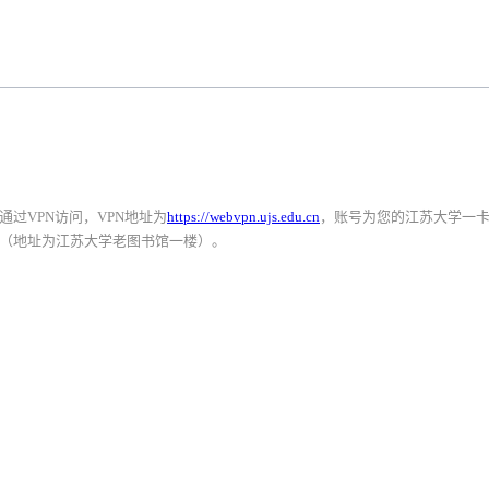
过VPN访问，VPN地址为
https://webvpn.ujs.edu.cn
，账号为您的江苏大学一
（地址为江苏大学老图书馆一楼）。